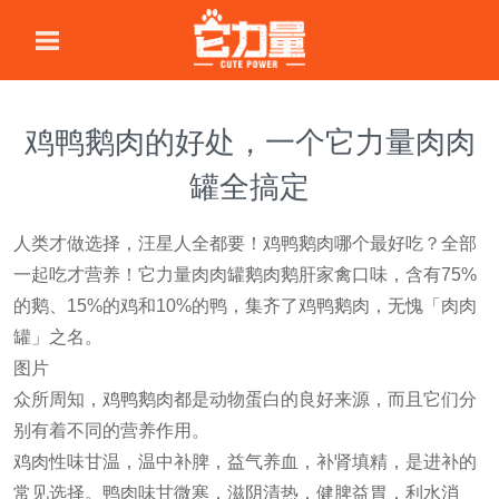
鸡鸭鹅肉的好处，一个它力量肉肉
罐全搞定
人类才做选择，汪星人全都要！鸡鸭鹅肉哪个最好吃？全部
一起吃才营养！它力量肉肉罐鹅肉鹅肝家禽口味，含有75%
的鹅、15%的鸡和10%的鸭，集齐了鸡鸭鹅肉，无愧「肉肉
罐」之名。
图片
众所周知，鸡鸭鹅肉都是动物蛋白的良好来源，而且它们分
别有着不同的营养作用。
鸡肉性味甘温，温中补脾，益气养血，补肾填精，是进补的
常见选择。鸭肉味甘微寒，滋阴清热，健脾益胃，利水消