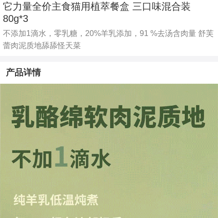
它力量全价主食猫用植萃餐盒 三口味混合装
80g*3
不添加1滴水，零乳糖，20%羊乳添加，91 %去汤含肉量 舒芙
蕾肉泥质地舔舔怪天菜
产品详情