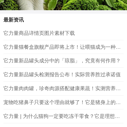
最新资讯
它力量商品详情页图片素材下载
它力量猫餐盒旗舰产品即将上市！让喂猫成为一种快
乐
它力量新品罐头成分中的「琼脂」，究竟有何作用？
它力量新品罐头检测报告公布！实际营养胜过承诺值
它力量肉肉罐，珍奇肉源搭配健康果蔬！实测营养指
标超越巅峰罐头
宠物吃猪鼻子只要这个理由就够了！它是猪身上的最
好部位
它力量 | 为什么猫狗一定要吃冻干零食？它是理想饮
食结构的重要选择