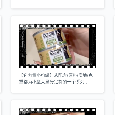
又脆又有嚼劲，即磨牙，打发饭后时
光，又能补充多种微量元素！
【它力量小狗罐】从配方/原料/质地/克
重都为小型犬量身定制的一个系列，高
蛋白，低脂，添加多种有益小狗健康的
超级食物。