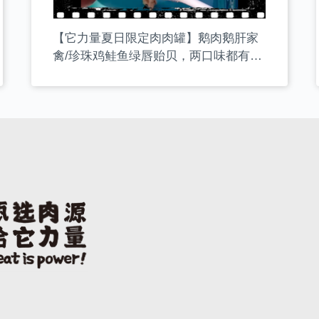
【它力量夏日限定肉肉罐】鹅肉鹅肝家
禽/珍珠鸡鲑鱼绿唇贻贝，两口味都有高
蛋白+低脂的特点，延续它力量肉肉罐系
列的高性价比和高适口性