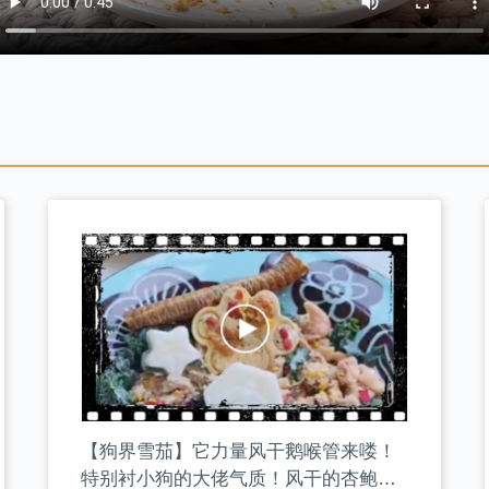
【狗界雪茄】它力量风干鹅喉管来喽！
特别衬小狗的大佬气质！风干的杏鲍菇