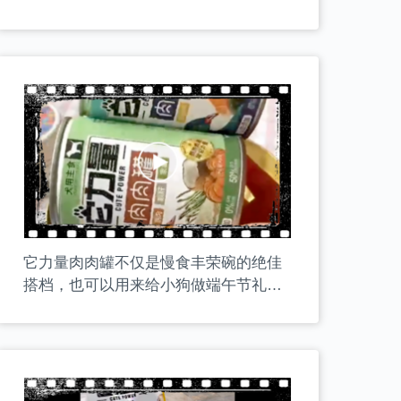
瓜。牛肺是肌肉来源，板栗南瓜是优质
的碳水来源。一口一块嘎嘣脆！
它力量肉肉罐不仅是慢食丰荣碗的绝佳
搭档，也可以用来给小狗做端午节礼物
哦！一口一个还带夹心的粽子，包裹着
两脚兽满满的爱！