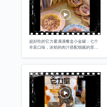
超好吃的它力量满满餐盒小金罐：七个
丰富口味，浓郁的肉汁搭配细腻的里脊
肉丝，添加超级食物和奇亚籽颗粒。国
产餐盒天花板，无限复购！