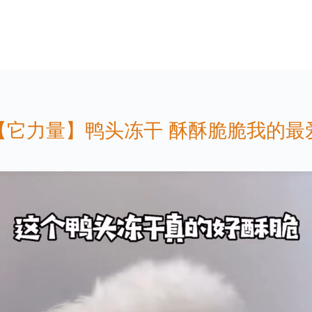
【它力量】鸭头冻干 酥酥脆脆我的最