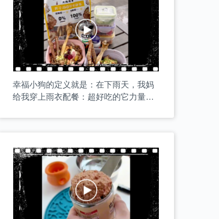
幸福小狗的定义就是：在下雨天，我妈
给我穿上雨衣配餐：超好吃的它力量肉
肉罐搭配整根的它力量风干鹅喉管和杏
鲍菇！