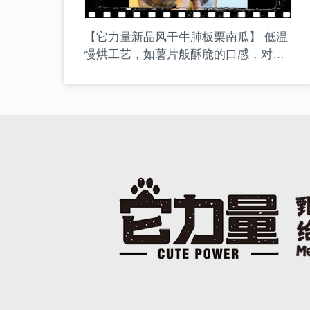
【它力量新品风干牛肺板栗南瓜】 低温
慢烘工艺，如薯片般酥脆的口感，对骨
骼和牙齿健康大有裨益，定期给狗狗喂
食，是非常优质的小零食哦