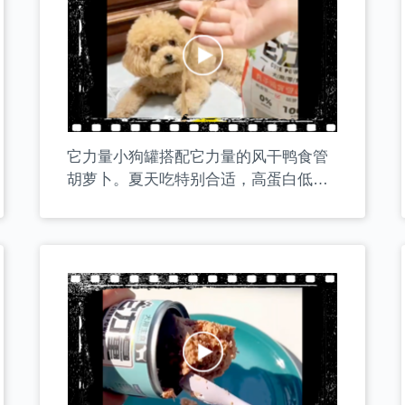
它力量小狗罐搭配它力量的风干鸭食管
胡萝卜。夏天吃特别合适，高蛋白低
脂，清热去火，磨牙洁齿，一举多得！