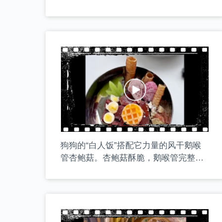
瓜。是小狗饭后磨牙的不二之选哦！
狗狗的“白人饭”搭配它力量的风干鹅喉
管杏鲍菇。杏鲍菇酥脆，鹅喉管完整大
个，给这一顿午餐增添了美味因子！