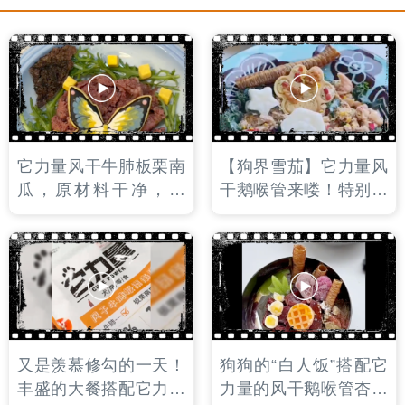
它力量风干牛肺板栗南
【狗界雪茄】它力量风
瓜，原材料干净，完
干鹅喉管来喽！特别衬
整，大块，搭配优质碳
小狗的大佬气质！风干
水板栗南瓜。是小狗饭
的杏鲍菇又脆又有嚼
后磨牙的不二之选哦！
劲，即磨牙，打发饭后
时光，又能补充多种微
量元素！
又是羡慕修勾的一天！
狗狗的“白人饭”搭配它
丰盛的大餐搭配它力量
力量的风干鹅喉管杏鲍