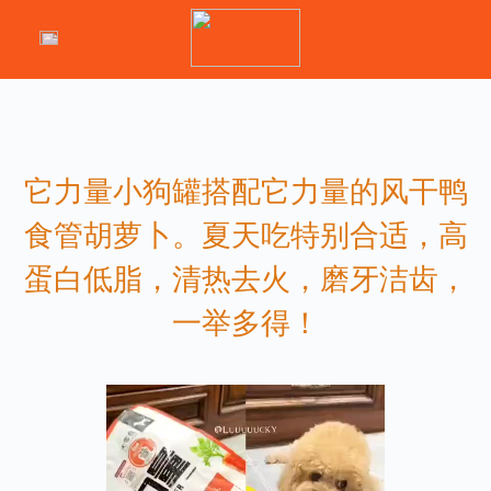
它力量小狗罐搭配它力量的风干鸭
食管胡萝卜。夏天吃特别合适，高
蛋白低脂，清热去火，磨牙洁齿，
一举多得！