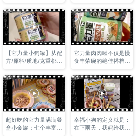
的新品风干零食：牛肺
菇。杏鲍菇酥脆，鹅喉
板栗南瓜。牛肺是肌肉
管完整大个，给这一顿
来源，板栗南瓜是优质
午餐增添了美味因子！
的碳水来源。一口一块
嘎嘣脆！
【它力量小狗罐】从配
它力量肉肉罐不仅是慢
方/原料/质地/克重都为
食丰荣碗的绝佳搭档，
小型犬量身定制的一个
也可以用来给小狗做端
系列，高蛋白，低脂，
午节礼物哦！一口一个
添加多种有益小狗健康
还带夹心的粽子，包裹
的超级食物。
着两脚兽满满的爱！
超好吃的它力量满满餐
幸福小狗的定义就是：
盒小金罐：七个丰富口
在下雨天，我妈给我穿
味，浓郁的肉汁搭配细
上雨衣配餐：超好吃的