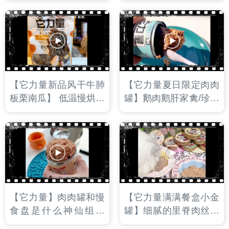
腻的里脊肉丝，添加超
它力量肉肉罐搭配整根
级食物和奇亚籽颗粒。
的它力量风干鹅喉管和
国产餐盒天花板，无限
杏鲍菇！
复购！
【它力量新品风干牛肺
【它力量夏日限定肉肉
板栗南瓜】 低温慢烘工
罐】鹅肉鹅肝家禽/珍珠
艺，如薯片般酥脆的口
鸡鲑鱼绿唇贻贝，两口
感，对骨骼和牙齿健康
味都有高蛋白+低脂的
大有裨益，定期给狗狗
特点，延续它力量肉肉
喂食，是非常优质的小
罐系列的高性价比和高
零食哦
适口性
【它力量】肉肉罐和慢
【它力量满满餐盒小金
食盘是什么神仙组合
罐】细腻的里脊肉丝搭
啊！平均粗蛋白＞15%
配浓郁的肉汤，无谷无