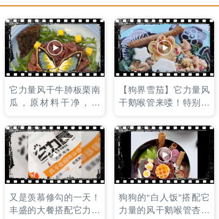
它力量风干牛肺板栗南
【狗界雪茄】它力量风
瓜，原材料干净，完
干鹅喉管来喽！特别衬
整，大块，搭配优质碳
小狗的大佬气质！风干
水板栗南瓜。是小狗饭
的杏鲍菇又脆又有嚼
后磨牙的不二之选哦！
劲，即磨牙，打发饭后
时光，又能补充多种微
量元素！
又是羡慕修勾的一天！
狗狗的“白人饭”搭配它
丰盛的大餐搭配它力量
力量的风干鹅喉管杏鲍