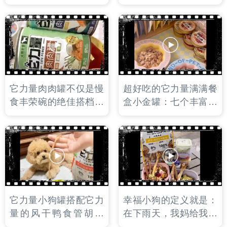
的新品风干零食：牛肺
菇。杏鲍菇酥脆，鹅喉
板栗南瓜。牛肺是肌肉
管完整大个，给这一顿
来源，板栗南瓜是优质
午餐增添了美味因子！
的碳水来源。一口一块
嘎嘣脆！
它力量肉肉罐不仅是慢
超好吃的它力量满满餐
食丰荣碗的绝佳搭档，
盒小金罐：七个丰富口
也可以用来给小狗做端
味，浓郁的肉汁搭配细
午节礼物哦！一口一个
腻的里脊肉丝，添加超
还带夹心的粽子，包裹
级食物和奇亚籽颗粒。
着两脚兽满满的爱！
国产餐盒天花板，无限
复购！
它力量小狗罐搭配它力
幸福小狗的定义就是：
量的风干鸭食管胡萝
在下雨天，我妈给我穿
卜。夏天吃特别合适，
上雨衣配餐：超好吃的