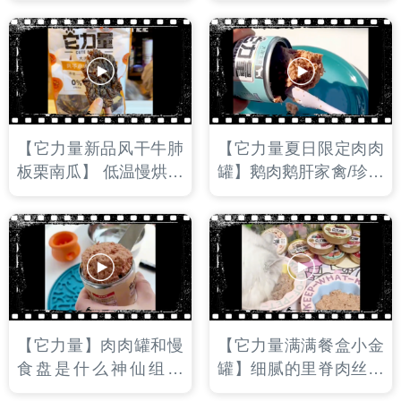
高蛋白低脂，清热去
它力量肉肉罐搭配整根
火，磨牙洁齿，一举多
的它力量风干鹅喉管和
得！
杏鲍菇！
【它力量新品风干牛肺
【它力量夏日限定肉肉
板栗南瓜】 低温慢烘工
罐】鹅肉鹅肝家禽/珍珠
艺，如薯片般酥脆的口
鸡鲑鱼绿唇贻贝，两口
感，对骨骼和牙齿健康
味都有高蛋白+低脂的
大有裨益，定期给狗狗
特点，延续它力量肉肉
喂食，是非常优质的小
罐系列的高性价比和高
零食哦
适口性
【它力量】肉肉罐和慢
【它力量满满餐盒小金
食盘是什么神仙组合
罐】细腻的里脊肉丝搭
啊！平均粗蛋白＞15%
配浓郁的肉汤，无谷无