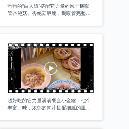
狗狗的“白人饭”搭配它力量的风干鹅喉
管杏鲍菇。杏鲍菇酥脆，鹅喉管完整大
个，给这一顿午餐增添了美味因子！
超好吃的它力量满满餐盒小金罐：七个
丰富口味，浓郁的肉汁搭配细腻的里脊
肉丝，添加超级食物和奇亚籽颗粒。国
产餐盒天花板，无限复购！