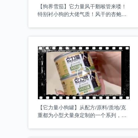
【狗界雪茄】它力量风干鹅喉管来喽！
特别衬小狗的大佬气质！风干的杏鲍菇
又脆又有嚼劲，即磨牙，打发饭后时
光，又能补充多种微量元素！
【它力量小狗罐】从配方/原料/质地/克
重都为小型犬量身定制的一个系列，高
蛋白，低脂，添加多种有益小狗健康的
超级食物。