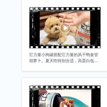
它力量小狗罐搭配它力量的风干鸭食管
胡萝卜。夏天吃特别合适，高蛋白低
脂，清热去火，磨牙洁齿，一举多得！