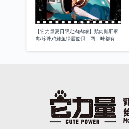
【它力量夏日限定肉肉罐】鹅肉鹅肝家
禽/珍珠鸡鲑鱼绿唇贻贝，两口味都有高
蛋白+低脂的特点，延续它力量肉肉罐系
列的高性价比和高适口性