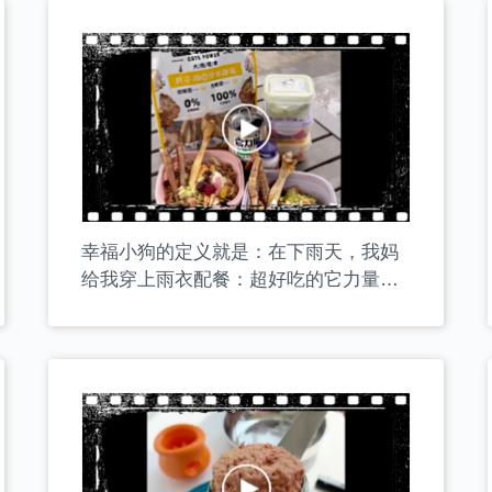
幸福小狗的定义就是：在下雨天，我妈
给我穿上雨衣配餐：超好吃的它力量肉
肉罐搭配整根的它力量风干鹅喉管和杏
鲍菇！