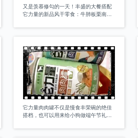
又是羡慕修勾的一天！丰盛的大餐搭配
它力量的新品风干零食：牛肺板栗南
瓜。牛肺是肌肉来源，板栗南瓜是优质
的碳水来源。一口一块嘎嘣脆！
它力量肉肉罐不仅是慢食丰荣碗的绝佳
搭档，也可以用来给小狗做端午节礼物
哦！一口一个还带夹心的粽子，包裹着
两脚兽满满的爱！