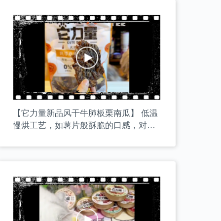
【它力量新品风干牛肺板栗南瓜】 低温
慢烘工艺，如薯片般酥脆的口感，对骨
骼和牙齿健康大有裨益，定期给狗狗喂
食，是非常优质的小零食哦