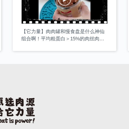
【它力量】肉肉罐和慢食盘是什么神仙
组合啊！平均粗蛋白＞15%的肉丝肉泥
罐罐，无谷无胶，极易涂抹，一举搞定
狗狗吞咽过快的问题。