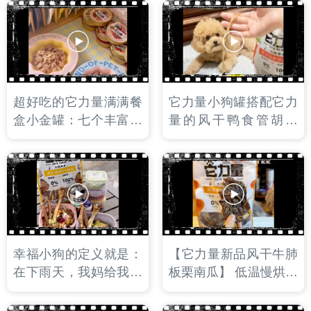
系列，高蛋白，低脂，
午节礼物哦！一口一个
添加多种有益小狗健康
还带夹心的粽子，包裹
的超级食物。
着两脚兽满满的爱！
超好吃的它力量满满餐
它力量小狗罐搭配它力
盒小金罐：七个丰富口
量的风干鸭食管胡萝
味，浓郁的肉汁搭配细
卜。夏天吃特别合适，
腻的里脊肉丝，添加超
高蛋白低脂，清热去
级食物和奇亚籽颗粒。
火，磨牙洁齿，一举多
国产餐盒天花板，无限
得！
复购！
幸福小狗的定义就是：
【它力量新品风干牛肺
在下雨天，我妈给我穿
板栗南瓜】 低温慢烘工
上雨衣配餐：超好吃的
艺，如薯片般酥脆的口
它力量肉肉罐搭配整根
感，对骨骼和牙齿健康